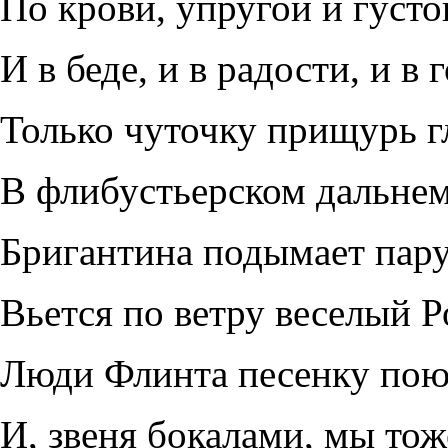
По крови, упругой и густо
И в беде, и в радости, и в 
Только чуточку прищурь гл
В флибустьерском дальне
Бригантина подымает пару
Вьется по ветру веселый Р
Люди Флинта песенку пою
И, звеня бокалами, мы тож