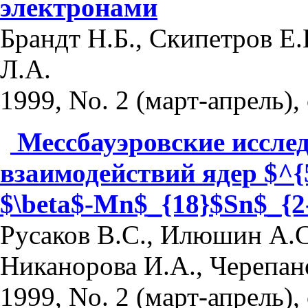
электронами
Брандт Н.Б., Скипетров Е.
Л.А.
1999, No. 2 (март-апрель), 
Мессбауэровские иссле
взаимодействий ядер $^{
$\beta$-Mn$_{18}$Sn$_{2
Русаков В.С., Илюшин А.С
Никанорова И.А., Черепан
1999, No. 2 (март-апрель), 