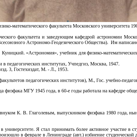
ико-математического факультета Московского университета 190
ского факультета и заведующим кафедрой астрономии Московс
Всесоюзного Астрономо-Геодезического Общества). Им написан
 В. Куницкий. «Астрономия», учебник для физико-математически
и в педагогических институтах, Учпедгиз, Москва, 1947.
. 3, Гостехиздат, М. - Л., 1953.
акультетов педагогических институтов), М., Гос. учебно-педаг
 физфака МГУ 1945 года, в 60-е годы работала на кафедре общ
нуком К. В. Глаголевым, выпускником физфака 1980 года, ны
 университете. Я стал принимать более активное участие в ст
роизошло в феврале в Ленинграде (авт.) избиение студенческой