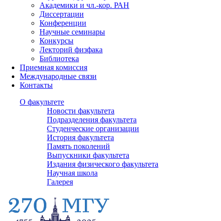
Академики и чл.-кор. РАН
Диссертации
Конференции
Научные семинары
Конкурсы
Лекторий физфака
Библиотека
Приемная комиссия
Международные связи
Контакты
О факультете
Новости факультета
Подразделения факультета
Студенческие организации
История факультета
Память поколений
Выпускники факультета
Издания физического факультета
Научная школа
Галерея