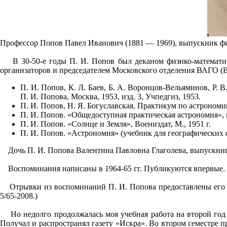
Профессор Попов Павел Иванович (1881 — 1969), выпускник физ
В 30-50-е годы П. И. Попов был деканом физико-математиче
организаторов и председателем Московского отделения ВАГО (
П. И. Попов, К. Л. Баев, Б. А. Воронцов-Вельяминов, Р.
П. И. Попова, Москва, 1953, изд. 3, Учпедгиз, 1953.
П. И. Попов, Н. Я. Богуславская. Практикум по астрономи
П. И. Попов. «Общедоступная практическая астрономия», изд
П. И. Попов. «Солнце и Земля», Воениздат, М., 1951 г.
П. И. Попов. «Астрономия» (учебник для географических ф
Дочь П. И. Попова Валентина Павловна Глаголева, выпускница
Воспоминания написаны в 1964-65 гг. Публикуются впервые.
Отрывки из воспоминаний П. И. Попова предоставлены его в
5/65-2008.)
Но недолго продолжалась моя учебная работа на второй год в
Получал и распространял газету «Искра». Во втором семестре п