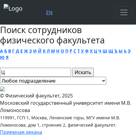
EN
Поиск сотрудников
физического факультета
А
Б
В
Г
Д
Е
Ж
З
И
Й
К
Л
М
Н
О
П
Р
С
Т
У
Ф
Х
Ц
Ч
Ш
Щ
Ъ
Ы
Ь
Э
Ю
Я
© Физический факультет, 2025
Московский государственный университет имени М.В.
Ломоносова
119991, ГСП-1, Москва, Ленинские горы, МГУ имени М.В.
Ломоносова, дом 1, строение 2, физический факультет.
Приемная декана