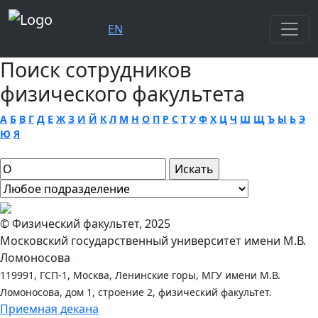
EN
Поиск сотрудников
физического факультета
А
Б
В
Г
Д
Е
Ж
З
И
Й
К
Л
М
Н
О
П
Р
С
Т
У
Ф
Х
Ц
Ч
Ш
Щ
Ъ
Ы
Ь
Э
Ю
Я
© Физический факультет, 2025
Московский государственный университет имени М.В.
Ломоносова
119991, ГСП-1, Москва, Ленинские горы, МГУ имени М.В.
Ломоносова, дом 1, строение 2, физический факультет.
Приемная декана