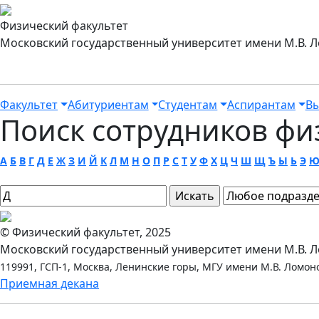
Физический факультет
Московский государственный университет имени М.В. 
Факультет
Абитуриентам
Студентам
Аспирантам
Вы
Поиск сотрудников фи
А
Б
В
Г
Д
Е
Ж
З
И
Й
К
Л
М
Н
О
П
Р
С
Т
У
Ф
Х
Ц
Ч
Ш
Щ
Ъ
Ы
Ь
Э
© Физический факультет, 2025
Московский государственный университет имени М.В. 
119991, ГСП-1, Москва, Ленинские горы, МГУ имени М.В. Ломоно
Приемная декана