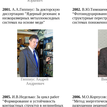
Юрьевич
2001.
А.А.Гиппиус: За докторскую
2002.
В.Ю.Тимошенко
диссертацию "Ядерный резонанс в
“Фотоиндуцированны
низкоразмерных металлооксидных
структурные перест
системах на основе меди"
системах пониженно
Гиппиус Андрей
Ви
Андреевич
2005.
И.В.Неделько: За цикл работ
2006.
М.О.Корпусов:
"Формирование и устойчивость
"Метод энергетическ
контрастных структур в нелинейных
разрушении решени