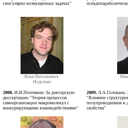
сингулярно возмущенных задачах"
псевдопараболическо
Илья Витальевич
Мак
Неделько
2008.
И.И.Потемкин: За докторскую
2009.
Л.А.Головань:
диссертацию "Теория процессов
"Влияние структурн
самоорганизации макромолекул с
полупроводников и д
конкурирующими взаимодействиями"
свойства"