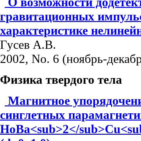
О возможности додетек
гравитационных импуль
характеристике нелиней
Гусев А.В.
2002, No. 6 (ноябрь-декабр
Физика твердого тела
Магнитное упорядочени
синглетных парамагнети
НоВа<sub>2</sub>Сu<su