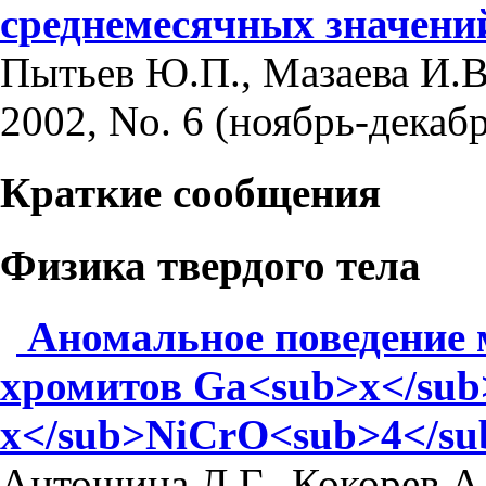
среднемесячных значени
Пытьев Ю.П., Мазаева И.В
2002, No. 6 (ноябрь-декабр
Краткие сообщения
Физика твердого тела
Аномальное поведение 
хромитов Ga<sub>x</sub
x</sub>NiCrO<sub>4</su
Антошина Л.Г., Кокорев А