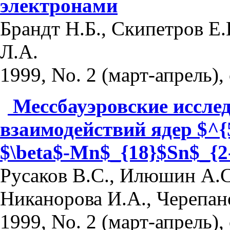
электронами
Брандт Н.Б., Скипетров Е.
Л.А.
1999, No. 2 (март-апрель), 
Мессбауэровские иссле
взаимодействий ядер $^{
$\beta$-Mn$_{18}$Sn$_{2
Русаков В.С., Илюшин А.С
Никанорова И.А., Черепан
1999, No. 2 (март-апрель), 