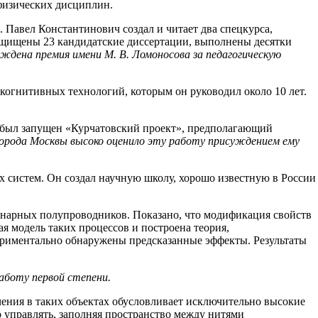
физических дисциплин.
. Павел Константинович создал и читает два спецкурса,
защищены 23 кандидатские диссертации, выполнены десятки
уждена премия имени М. В. Ломоносова за педагогическую
когнитивных технологий, которым он руководил около 10 лет.
у был запущен «Курчатовский проект», предполагающий
орода Москвы высоко оценило эту работу присуждением ему
 систем. Он создал научную школу, хорошо известную в России
инарных полупроводников. Показано, что модификация свойств
 модель таких процессов и построена теория,
риментально обнаружены предсказанные эффекты. Результаты
работу первой степени.
чения в таких объектах обусловливает исключительно высокие
 управлять, заполняя пространство между нитями