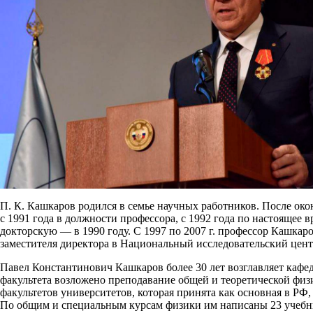
П. К. Кашкаров родился в семье научных работников. После око
с 1991 года в должности профессора, c 1992 года по настояще
докторскую — в 1990 году. С 1997 по 2007 г. профессор Кашкаро
заместителя директора в Национальный исследовательский цент
Павел Константинович Кашкаров более 30 лет возглавляет кафе
факультета возложено преподавание общей и теоретической физ
факультетов университетов, которая принята как основная в РФ,
По общим и специальным курсам физики им написаны 23 учебных