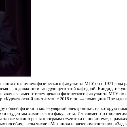
нчания с отличием физического факультета МГУ он с 1971 года 
е время — в должности заведующего этой кафедрой. Кандидатску
в являлся заместителем декана физического факультета МГУ по н
р «Курчатовский институт», с 2016 г. он — помощник Президент
дру общей физики и молекулярной электроники, на которую пом
ики студентам химического факультета. Им совместно с коллега
 а также магистерская программа «Физика наносистем», в рамках
 пособия, в том числе «Механика и электромагнетизм», «Задач