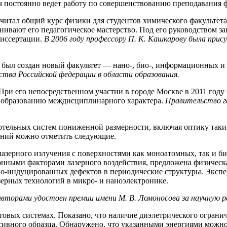
ч постоянно ведет работу по совершенствованию преподавания 
 читал общий курс физики для студентов химического факультета
нивают его педагогическое мастерство. Под его руководством 
диссертации.
В 2006 году профессору П. К. Кашкарову была прис
был создан новый факультет — нано-, био-, информационных и 
тва Российской федерации в области образования.
При его непосредственном участии в городе Москве в 2011 год
 образованию междисциплинарного характера.
Правительство г
тельных систем пониженной размерности, включая оптику таких
ваний можно отметить следующие.
азерного излучения с поверхностями как моноатомных, так и б
ными факторами лазерного воздействия, предложена физическая
о-индуцированных дефектов в периодические структуры. Экспе
зерных технологий в микро- и наноэлектронике.
соавторами удостоен премии имени М. В. Ломоносова за научную 
овых системах. Показано, что наличие диэлетрического ограни
ссивного образца. Обнаружено, что указанными энергиями можно