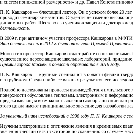
и систем пониженной размерности» и др. Павел Константинови
П. К. Кашкаров — блестящий лектор. Он с успехом более 20 лет
проводит семинарские занятия. Студенты неизменно высоко оце
дипломных работ. Шестеро его учеников защитили докторские 
деятельность.
В 2009 г. при активном участии профессора Кашкарова в МФТИ 
Эта деятельность в 2012 г. была отмечена Премией Правительс
Много сил профессор Кашкаров отдает работе со школьниками. 
существенное переоснащение школьных лабораторий, придание
Премии города Москвы в области образования в 2019 году.
П. К. Кашкаров — крупный специалист в области физики твердо
и за рубежом. Среди наиболее важных результатов его исследо
Подробно исследованы процессы взаимодействия импульсного л
поверхности обусловлена тепловым, электронным и деформацион
предсказывающая возможность явления самоорганизации лазерн
этого цикла имеют принципиальное значение для разработки ла
За указанный цикл исследований в 1998 году П. К. Кашкаров с 
Изучены электронные и оптические явления в кремниевых квант
значения энергии связи экситонов по сравнению со случаем ма