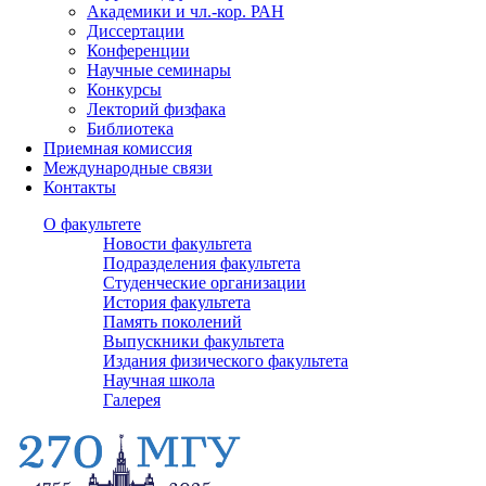
Академики и чл.-кор. РАН
Диссертации
Конференции
Научные семинары
Конкурсы
Лекторий физфака
Библиотека
Приемная комиссия
Международные связи
Контакты
О факультете
Новости факультета
Подразделения факультета
Студенческие организации
История факультета
Память поколений
Выпускники факультета
Издания физического факультета
Научная школа
Галерея