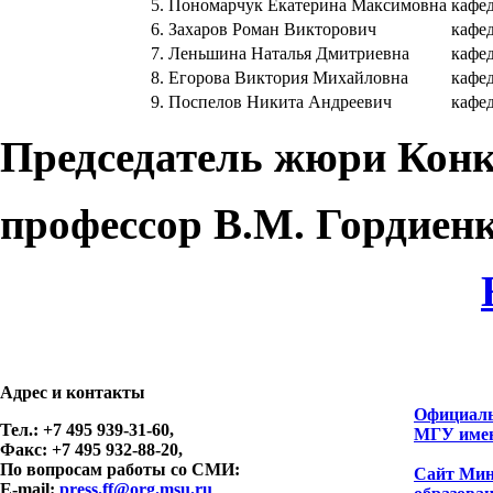
5.
Пономарчук Екатерина Максимовна
кафед
6.
Захаров Роман Викторович
кафе
7.
Леньшина Наталья Дмитриевна
кафед
8.
Егорова Виктория Михайловна
кафед
9.
Поспелов Никита Андреевич
кафе
Председатель жюри Конк
профессор В.М. Гордиен
Адрес и контакты
Официаль
Тел.: +7 495 939-31-60,
МГУ имен
Факс: +7 495 932-88-20,
По вопросам работы со СМИ:
Сайт Мин
E-mail:
press.ff@org.msu.ru