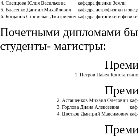
4.
Слепцова Юлия Васильевна
кафедра физики Земли
5.
Власенко Даниил Михайлович
кафедра астрофизики и зве
6.
Богданов Станислав Дмитриевич
кафедра фотоники и физик
Почетными дипломами бы
студенты- магистры:
Преми
1.
Петров Павел Константин
Преми
2.
Асташенков Михаил Олегович
каф
3.
Горлова Диана Алексеевна
каф
4.
Цветков Дмитрий Максимович
каф
Преми