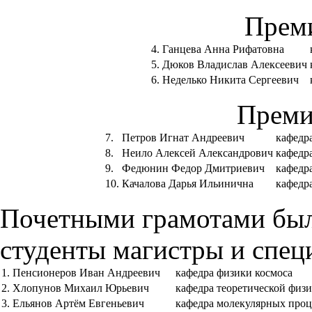
Преми
4.
Ганцева Анна Рифатовна
5.
Дюков Владислав Алексеевич
6.
Неделько Никита Сергеевич
Преми
7.
Петров Игнат Андреевич
кафедр
8.
Неило Алексей Александрович
кафедр
9.
Федюнин Федор Дмитриевич
кафедр
10.
Качалова Дарья Ильинична
кафедр
Почетными грамотами бы
студенты магистры и спец
1.
Пенсионеров Иван Андреевич
кафедра физики космоса
2.
Хлопунов Михаил Юрьевич
кафедра теоретической физ
3.
Ельянов Артём Евгеньевич
кафедра молекулярных проц