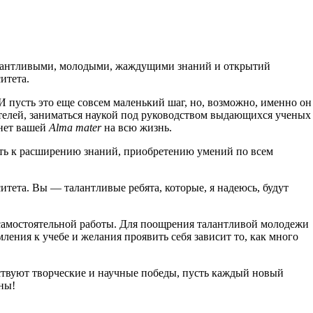
талантливыми, молодыми, жаждущими знаний и открытий
итета.
 пусть это еще совсем маленький шаг, но, возможно, именно он
ателей, заниматься наукой под руководством выдающихся ученых
анет вашей
Alma mater
на всю жизнь.
дить к расширению знаний, приобретению умений по всем
ета. Вы — талантливые ребята, которые, я надеюсь, будут
 самостоятельной работы. Для поощрения талантливой молодежи
ления к учебе и желания проявить себя зависит то, как много
ствуют творческие и научные победы, пусть каждый новый
ны!