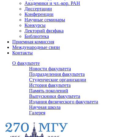
Академики и чл.-кор. РАН
Диссертации
Конференции
Научные семинары
Конкурсы
Лекторий физфака
Библиотека
Приемная комиссия
Международные связи
Контакты
О факультете
Новости факультета
Подразделения факультета
Студенческие организации
История факультета
Память поколений
Выпускники факультета
Издания физического факультета
Научная школа
Галерея