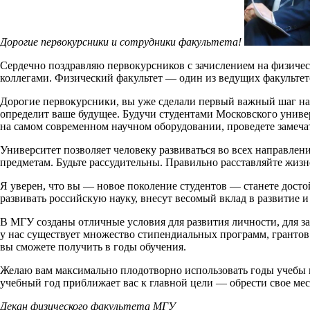
Дорогие первокурсники и сотрудники факультета!
Сердечно поздравляю первокурсников с зачислением на физиче
коллегами. Физический факультет — один из ведущих факульте
Дорогие первокурсники, вы уже сделали первый важный шаг на 
определит ваше будущее. Будучи студентами Московского униве
на самом современном научном оборудовании, проведете замеча
Университет позволяет человеку развиваться во всех направле
предметам. Будьте рассудительны. Правильно расставляйте жиз
Я уверен, что вы — новое поколение студентов — станете дост
развивать российскую науку, внесут весомый вклад в развитие 
В МГУ созданы отличные условия для развития личности, для 
у нас существует множество стипендиальных программ, грантов и
вы сможете получить в годы обучения.
Желаю вам максимально плодотворно использовать годы учебы в
учебный год приближает вас к главной цели — обрести свое ме
Декан физического факультета МГУ