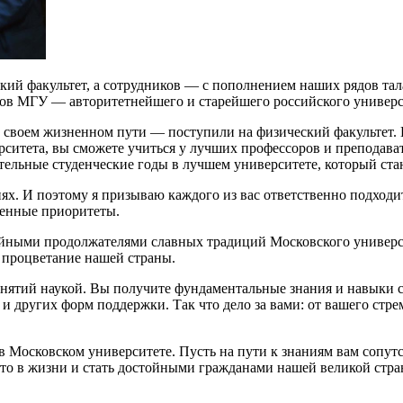
ский факультет, а сотрудников — с пополнением наших рядов 
тов МГУ — авторитетнейшего и старейшего российского универс
своем жизненном пути — поступили на физический факультет. И
рситета, вы сможете учиться у лучших профессоров и преподав
тельные студенческие годы в лучшем университете, который ст
ниях. И поэтому я призываю каждого из вас ответственно подхо
ненные приоритеты.
ойными продолжателями славных традиций Московского университ
и процветание нашей страны.
занятий наукой. Вы получите фундаментальные знания и навыки
 других форм поддержки. Так что дело за вами: от вашего стрем
 Московском университете. Пусть на пути к знаниям вам сопут
сто в жизни и стать достойными гражданами нашей великой стра