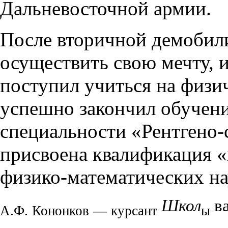
Дальневосточной армии.
После вторичной демобили
осуществить свою мечту, и
поступил учиться на физи
успешно закончил обучени
специальности «Рентгено-
присвоена квалификация «
физико-математических на
Школ
ва
А
.
Ф
.
Кононков
—
курсан
т
ы