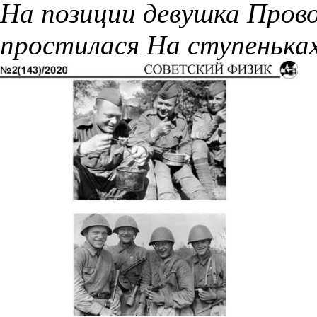
На позиции девушка Пров
простилася На ступеньках