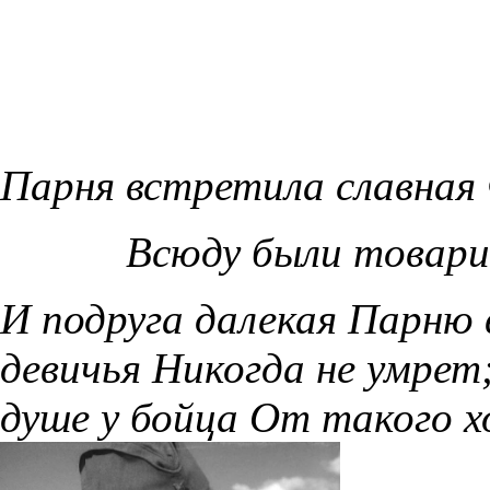
Парня встретила славная
Всюду были товари
И подруга далекая Парню 
девичья Никогда не умрет
душе у бойца От такого х