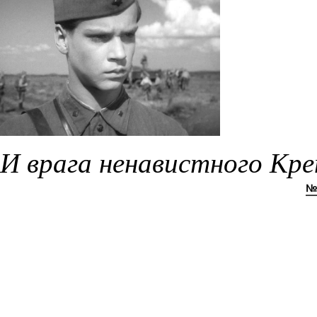
И врага ненавистного Кре