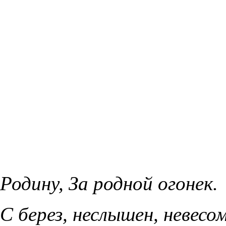
Родину, За родной огонек.
С берез, неслышен, невес