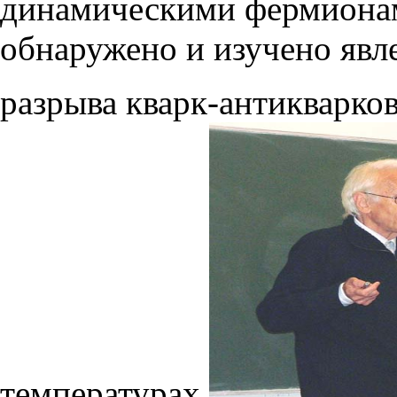
динамическими фермионам
обнаружено и изучено явл
разрыва кварк-антикварко
температурах.