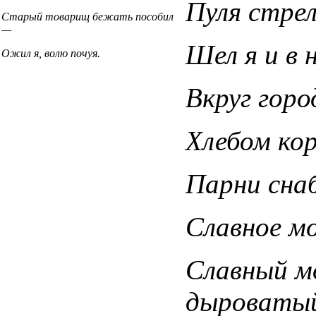
Пуля стре
Старый товарищ бежать пособил
—
Шел я и в н
Ожил я, волю почуя.
Вкруг горо
Хлебом кор
Парни сна
Славное м
Славный м
дыроваты