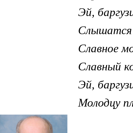
Эй, баргуз
Слышатся 
Славное м
Славный ко
Эй, баргуз
Молодцу п