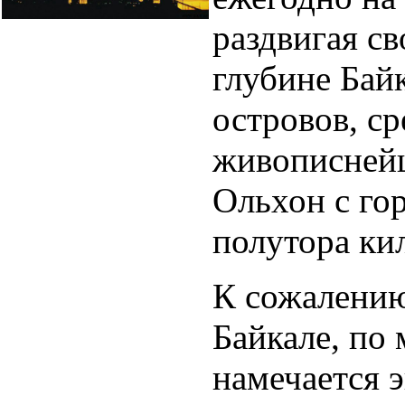
раздвигая св
глубине Бай
островов, с
живописнейш
Ольхон с го
полутора ки
К сожалению
Байкале, по
намечается э