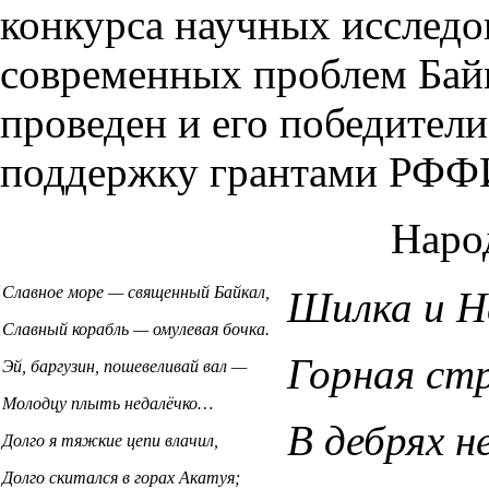
конкурса научных исследо
современных проблем Байк
проведен и его победители
поддержку грантами РФФ
Наро
Славное море — священный Байкал,
Шилка и Н
Славный корабль — омулевая бочка.
Горная ст
Эй, баргузин, пошевеливай вал —
Молодцу плыть недалёчко…
В дебрях н
Долго я тяжкие цепи влачил,
Долго скитался в горах Акатуя;