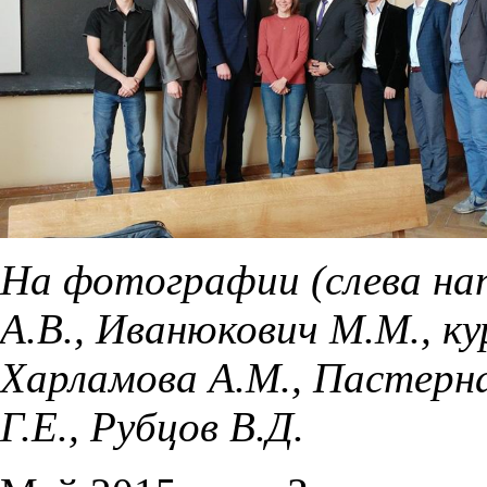
На фотографии (слева нап
А.В., Иванюкович М.М., к
Харламова А.М., Пастернак
Г.Е., Рубцов В.Д.