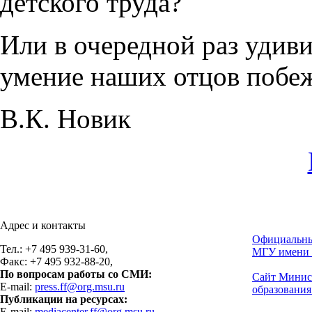
детского труда?
Или в очередной раз удив
умение наших отцов побеж
В.К. Новик
Адрес и контакты
Официальны
Тел.: +7 495 939-31-60,
МГУ имени 
Факс: +7 495 932-88-20,
По вопросам работы со СМИ:
Сайт Минис
E-mail:
press.ff@org.msu.ru
образования
Публикации на ресурсах:
E-mail:
mediacenter.ff@org.msu.ru