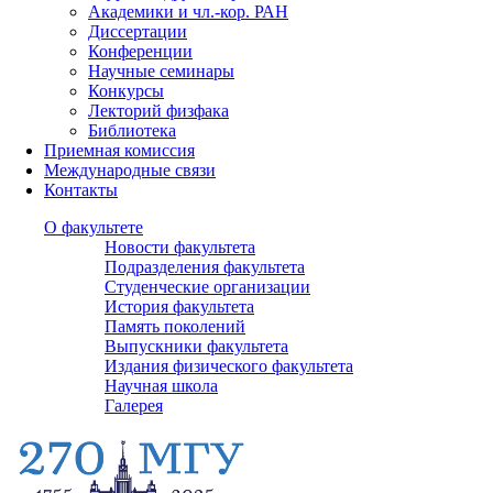
Академики и чл.-кор. РАН
Диссертации
Конференции
Научные семинары
Конкурсы
Лекторий физфака
Библиотека
Приемная комиссия
Международные связи
Контакты
О факультете
Новости факультета
Подразделения факультета
Студенческие организации
История факультета
Память поколений
Выпускники факультета
Издания физического факультета
Научная школа
Галерея