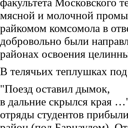
факультета Московского т
мясной и молочной пром
райкомом комсомола в от
добровольно были направл
районах освоения целинны
В телячьих теплушках по
"Поезд оставил дымок,
в дальние скрылся края …
отряды студентов прибыли
район (под Барнаулом). О