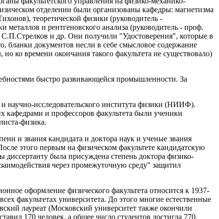
органы факультетского управления на физико-механико-
 физическом отделении были организованы кафедры: магнетизма
Тихонов), теоретической физики (руководитель -
и металлов и рентгеновского анализа (руководитель - проф.
 С.П.Стрелков и др. Они получили "Удостоверения", которые в
то, бланки документов несли в себе смысловое содержание
, но ко времени окончания такого факультета не существовало)
требностями быстро развивающейся промышленности. За
я и научно-исследовательского института физики (НИИФ).
их кафедрами и профессоров факультета были ученики
листа-физика.
ени и звания кандидата и доктора наук и ученые звания
 После этого первым на физическом факультете кандидатскую
ы диссертанту была присуждена степень доктора физико-
взаимодействия через промежуточную среду" защитил
ионное оформление физического факультета относится к 1937-
 всех факультетах университета. До этого многие естественные
левский лауреат (Московский университет также окончили
тавил 170 человек, а общее число студентов достигла 770.