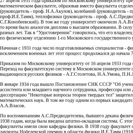
27 апреля 1931 года приказом по Московскому университету пре
математическом факультете, образовав вместо факультета отдел
(руководитель - проф. Н.А.Акулов), колебаний (руководитель - 
проф.И.Е.Тамм), теплофизики (руководитель - проф. А.С.Предвод
С.Г.Конобеевский). В том же году университет окончили А.А.В
то время было аналогом диплома о высшем образовании. В силу 
разных лет. Так в "Удостоверении" говорилось, что его владеле
по физическому отделению 1-го Московского государственного 
Начиная с 1931 года число подготавливаемых специалистов - ф
исключением военных лет этот процесс продолжался до начала 7
Приказом по Московскому университету от 16 апреля 1933 года 
Переход на факультетскую систему в Московском университете 
выдающихся русских физиков - А.Г.Столетова, Н.А.Умова, П.Н.Л
В январе 1934 года вышло Постановление СНК СССР "Об ученых 
ассистента или младшего научного сотрудника, профессора или
диссертацию "Некоторые вопросы теории твердых тел" защитил
математических наук. В том же году одним из первых кандидат
А.А.Власов.
По воспоминаниям А.С.Предводителева, бывшего декана физичес
1938 годам, когда была введена штатно-окладная система. С это
факультеты имели свои кафедры физики. В 1938 году факультет 
лауреаты Нобелевской премии в области физики И.Е.Тамм (1918) 