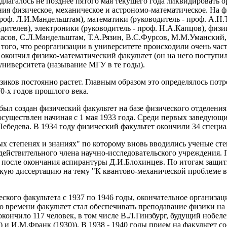
длагалось не позднее пятого мая текущего года ликвидировать 
ения физическое, механическое и астрономо-математическое. На
проф. Л.И.Мандельштам), математики (руководитель - проф. А.Н.
ителев), электроники (руководитель - проф. Н.А.Капцов), физик
ласов, С.Л.Мандельштам, Т.А.Рязин, В.С.Фурсов, М.М.Уманский,
того, что реорганизации в университете происходили очень час
ц окончил физико-математический факультет (он на него поступил
университета (называние МГУ в те годы).
изиков постоянно растет. Главным образом это определялось по
0-х годов прошлого века.
был создан физический факультет на базе физического отделени
осуществлен начиная с 1 мая 1933 года. Среди первых заведующ
ебедева. В 1934 году физический факультет окончили 34 специа
степенях и знаниях" по которому вновь вводились ученые степ
 действительного члена научно-исследовательского учреждения.
 после окончания аспирантуры Д.И.Блохинцев. По итогам защит
скую диссертацию на тему "К квантово-механической проблеме 
кого факультета с 1937 по 1946 годы, окончательное организац
го времени факультет стал обеспечивать преподавание физики на
окончило 117 человек, в том числе В.Л.Гинзбург, будущий нобе
и И.М.Франк (1930)). В 1938 - 1940 годы прием на факультет сос