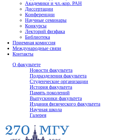
Академики и чл.-кор. РАН
Диссертации
Конференции
Научные семинары
Конкурсы
Лекторий физфака
Библиотека
Приемная комиссия
Международные связи
Контакты
О факультете
Новости факультета
Подразделения факультета
Студенческие организации
История факультета
Память поколений
Выпускники факультета
Издания физического факультета
Научная школа
Галерея