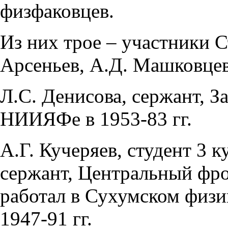
физфаковцев.
Из них трое – участники С
Арсеньев, А.Д. Машковцев
Л.С. Денисова, сержант, З
НИИЯФе в 1953-83 гг.
А.Г. Кучеряев, студент 3 к
сержант, Центральный фрон
работал в Сухумском физи
1947-91 гг.